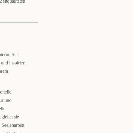
Zeitqualitäten
erin. Sie
und inspiriert
ihrem
ionelle
ur und
lle
leitet sie
 Seelenarbeit