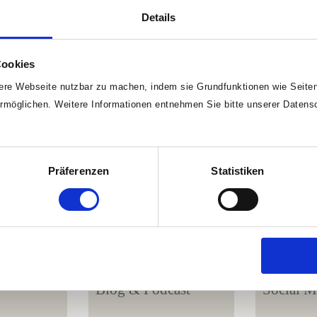
Neu- & Vollmond
che
Details
Columbianische
Die Special
Lichter
lle
zu den Jahr
Cookies
Heile Deine Aura
beit
Portaltagen
Energie-Basis-Paket
re Webseite nutzbar zu machen, indem sie Grundfunktionen wie Seitenn
tervention
wertvollen Z
rmöglichen. Weitere Informationen entnehmen Sie bitte unserer Datens
Licht & Liebe
Organ-Map
Aurareinigung
Präferenzen
Statistiken
Blog & Podcast
Social M