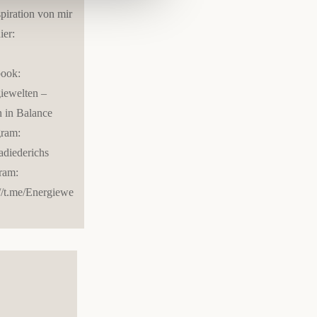
piration von mir
ier:
ook:
iewelten –
 in Balance
gram:
nadiederichs
ram:
://t.me/Energiewelten