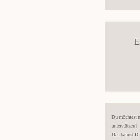
E
Du möchtest m
unterstützen?
Das kannst Du 