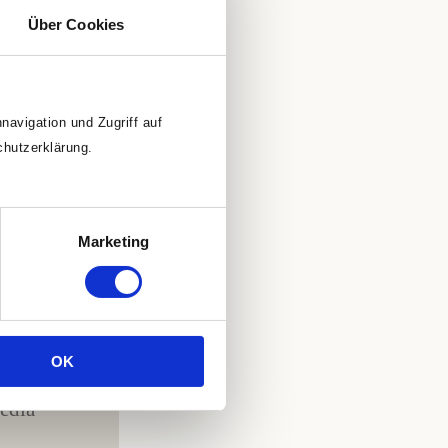
Über Cookies
-Energiekreise
eskreisfesten und
 und anderen
avigation und Zugriff auf
eitqualitäten.
chutzerklärung.
Marketing
OK
edia