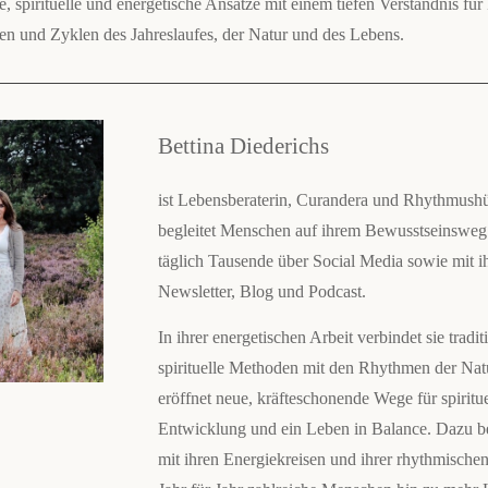
, spirituelle und energetische Ansätze mit einem tiefen Verständnis für 
n und Zyklen des Jahreslaufes, der Natur und des Lebens.
Bettina Diederichs
ist Lebensberaterin, Curandera und Rhythmushüt
begleitet Menschen auf ihrem Bewusstseinsweg 
täglich Tausende über Social Media sowie mit 
Newsletter, Blog und Podcast.
In ihrer energetischen Arbeit verbindet sie tradit
spirituelle Methoden mit den Rhythmen der Nat
eröffnet neue, kräfteschonende Wege für spiritue
Entwicklung und ein Leben in Balance. Dazu beg
mit ihren Energiekreisen und ihrer rhythmischen