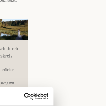
eichtigkeit
sch durch
eskreis
ierlicher
nsweg mit
ng der
 des