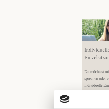
Individuell
Einzelsitzu
Du möchtest mi
sprechen oder e
individuelle Ene
Session?
Dann bist Du hie