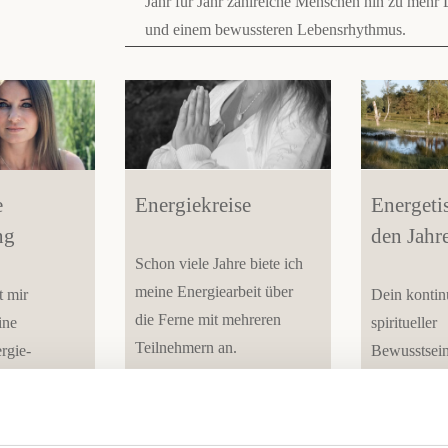
Jahr für Jahr zahlreiche Menschen hin zu mehr L
und einem bewussteren Lebensrhythmus.
e
Energiekreise
Energeti
ng
den Jahr
Schon viele Jahre biete ich
meine Energiearbeit über
t mir
Dein kontinu
die Ferne mit mehreren
ine
spiritueller
Teilnehmern an.
rgie-
Bewusstsei
Unterstützu
Mehr erfahren unter:
Wesenheiten
Divine Intervention
r richtig:
Jahreslaufs: