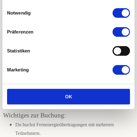
vermittelt das Gefühl von getragen und genährt sein.
Einwilligungsauswahl
Notwendig
Bitte klicke auf die Links, um Dich über die einzelnen
Energiekreise näher zu informieren.
Präferenzen
Ich arbeite über die Ferne in Form von Energiekreisen (mehrere
Statistiken
Teilnehmer) mit Dir.
Am Energiekreistag verbinde ich mich mit
Deinem Energiefeld. Dazu benötige ich nur Deinen Namen. Es
Marketing
gibt KEINE „technischen Zugangsdaten
“
. Dein Zugang ist die
Bereitschaft, teil- und die Energien anzunehmen. Bitte buche
nicht, wenn Du kein Vertrauen in diese Art Arbeit hast.
OK
Wichtiges zur Buchung:
Du buchst Fernenergieübertragungen mit mehreren
Teilnehmern.