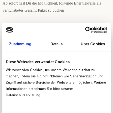
Ab sofort hast Du die Möglichkeit, folgende Energiekreise als
vergünstigtes Gesamt-Paket zu buchen
Aura-Reinigung
(Befreien von „Schmutz“ an unserem
Aurakleid, tägliche Arbeit, wirkt vor dem Schlaf oder
währenddessen)
Zustimmung
Details
Über Cookies
Licht & Liebe
(reine Lebensenergie, tägliche Arbeit, wirkt
im Schlaf)
Organ-Map
(Ausbalancieren des energetischen Organ-
Diese Webseite verwendet Cookies
Systems, Donnerstags um 22:30 Uhr)
Wir
verwenden
Cookies, um unsere Webseite nutzbar zu
Ab März 2025 ist zudem die Geborgenheitsanwendung
machen, indem sie Grundfunktionen wie Seitennavigation und
Bestandteil des Energiekreises. Dies ist ein Grid (Heilfeld),
Zugriff auf sichere Bereiche der Webseite ermöglichen. Weitere
den ich neu in der Aura trage. Ich aktiviere ihn einmal für
Informationen entnehmen Sie bitte unserer
den gesamten Monat und lasse ihn dann wirken, wenn Du
Datenschutzerklärung.
Dich zum Schlafen hinlegst. Er ist wie ein Zugedeckt-
Werden und eine energetische Gute-Nacht-Geschichte. Er