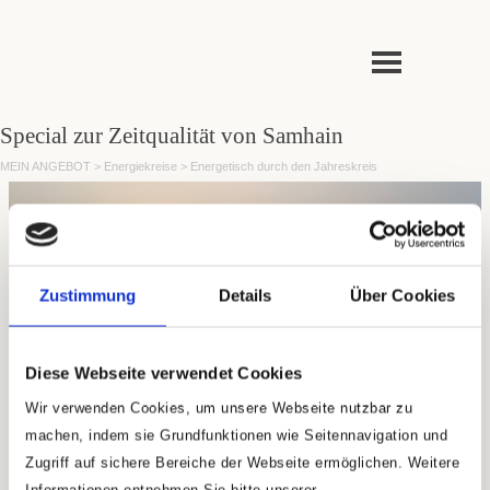
Direkt zum Seiteninhalt
Menü überspringen
Special zur Zeitqualität von Samhain
MEIN ANGEBOT > Energiekreise > Energetisch durch den Jahreskreis
Zustimmung
Details
Über Cookies
Diese Webseite verwendet Cookies
Samhain (Halloween)
Wir
verwenden
Cookies, um unsere Webseite nutzbar zu
machen, indem sie Grundfunktionen wie Seitennavigation und
3-Tage-Special-Energiekreis
Zugriff auf sichere Bereiche der Webseite ermöglichen. Weitere