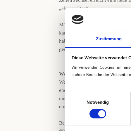
Zeitenwechsel erreicht eine neue E
„abzuspalten“.
Möglicherweise machen diese Ausf
kannst es Dir vielleicht gut anhan
Zustimmung
habe die Wahl, ob ich nach vorn s
gestalte, oder, ob ich am alten fes
Diese Webseite verwendet 
Wir
verwenden
Cookies, um unse
Warum ist an diesem Tag eine En
sichere Bereiche der Webseite e
Weil eine Konjunktion immer bedeu
endgültig abschließen (können) – u
Einwilligungsauswahl
und der Tag ein regelrechter Meile
Notwendig
einen sachten Übergang wünschen
Bei all dem fühle ich mich wie au