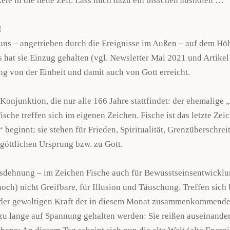
kete in die neue Zeit. Lass mich dazu ein bisschen ausholen …
!
uns – angetrieben durch die Ereignisse im Außen – auf dem Höh
s hat sie Einzug gehalten (vgl. Newsletter Mai 2021 und Artike
g von der Einheit und damit auch von Gott erreicht.
njunktion, die nur alle 166 Jahre stattfindet: der ehemalige „
sche treffen sich im eigenen Zeichen. Fische ist das letzte Zeic
“ beginnt; sie stehen für Frieden, Spiritualität, Grenzüberschre
öttlichen Ursprung bzw. zu Gott.
usdehnung – im Zeichen Fische auch für Bewusstseinsentwicklu
och) nicht Greifbare, für Illusion und Täuschung. Treffen sich 
r der gewaltigen Kraft der in diesem Monat zusammenkommenden
u lange auf Spannung gehalten werden: Sie reißen auseinander