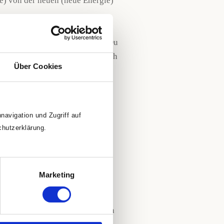
ie) von der neuen (neue Energie)
 ein völlig normaler Vorgang. Du
eine (bisher gemeinsame) Welt. Ich
Über Cookies
 und sie auch sehr bewusst
un) aufbaue.
avigation und Zugriff auf
chutzerklärung.
ktion etwas sehr Gewaltiges
 Und hierfür ist die Zeit ideal
amten April) nutzen, wenn wir
Marketing
n von einem Terminal zum anderen