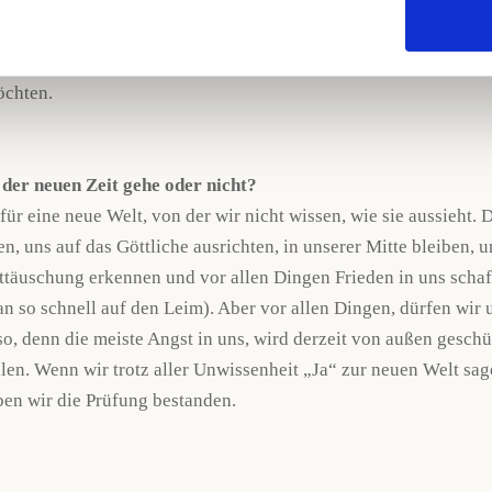
efühl, wenn Du darauf Schritte machst. So in etwa fühlt sich fü
ch kein zurück. Und wenn doch, wäre das anstrengend und mühs
cht auf das Laufband wollen. Die neue Zeit rennt ihnen quasi da
öchten.
 der neuen Zeit gehe oder nicht?
für eine neue Welt, von der wir nicht wissen, wie sie aussieht
, uns auf das Göttliche ausrichten, in unserer Mitte bleiben, 
bsttäuschung erkennen und vor allen Dingen Frieden in uns scha
n so schnell auf den Leim). Aber vor allen Dingen, dürfen wir 
so, denn die meiste Angst in uns, wird derzeit von außen geschür
len. Wenn wir trotz aller Unwissenheit „Ja“ zur neuen Welt sag
ben wir die Prüfung bestanden.