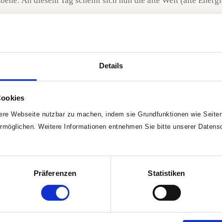
bene: An diesem Tag scheint sich nun die alte Welt (alte Energ
ührungen dem einen oder anderen Angst. Jedoch ist es im Kern
d einer endenden Partnerschaft vorstellen. Auch hier teilt sich 
Details
chaue und der neuen Welt erlaube, um mich herum zu entstehen
thalte und mir im schlimmsten Fall eine Blase der Illusion (Nept
Cookies
re Webseite nutzbar zu machen, indem sie Grundfunktionen wie Seitenn
tscheidung wichtig?
rmöglichen. Weitere Informationen entnehmen Sie bitte unserer Datens
tet, „einen Samen zu setzen“. Und weil wir mit dieser Konjun
nd zwar unser altes, angstgeprägtes, von Gott abgewandtes Sein.
nstein. Wir sollten ihn und die Tage herum (eigentlich den ges
Präferenzen
Statistiken
.
f einer dieser bodengeführten „Rolltreppen“, die auf Flughäfe