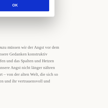
r einige das Mitgehen mit der
OK
am. Ebenso anstrengend und
von und sie müssen ordentlich
. Dazu müssen wir der Angst vor dem
unsere Gedanken konstruktiv
ffen und das Spalten und Hetzen
unsere Angst nicht länger nähren
t – von der alten Welt, die sich so
en und ihr vertrauensvoll und