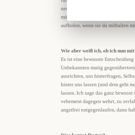
führen. Vielleicht kennst Du das G
neuen Zeit an. Da gibt’s dann au
mühsam ist es für all jene, die ni
aufholen, wenn sie da mithalten m
Wie aber weiß ich, ob ich nun mit
Es ist eine bewusste Entscheidung 
Unbekannten mutig gegenübertreten
ausrichten, uns hinterfragen, Sel
hinter uns lassen (und dem geht ma
lassen. Ich sage das ganz bewusst 
vehement dagegen wehrt, zu zerfal
angstfrei entgegenlaufen, dann ha