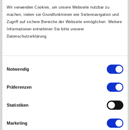
Wir
verwenden
Cookies, um unsere Webseite nutzbar zu
22. bis 28. September 2025
machen, indem sie Grundfunktionen wie Seitennavigation und
Zugriff auf sichere Bereiche der Webseite ermöglichen. Weitere
Ausgleich ∙ Erdung ∙ Balance
Informationen entnehmen Sie bitte unserer
Datenschutzerklärung.
Einwilligungsauswahl
Notwendig
Präferenzen
Preis: € 46,-
inkl. Mwst.- per Vorkasse
Statistiken
Marketing