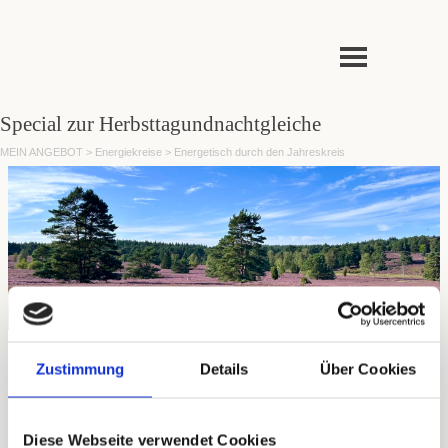
Direkt zum Seiteninhalt
Menü überspringen
Special zur Herbsttagundnachtgleiche
MEIN ANGEBOT > Energiekreise > Energetisch durch den Jahreskreis
Zustimmung
Details
Über Cookies
Herbst Äquinoktium
7-Tage-Special-Energiekreis
Diese Webseite verwendet Cookies